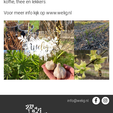
koffie, thee en lekkers.
Voor meer info kijk op www.welig.nl
info@welig.nl