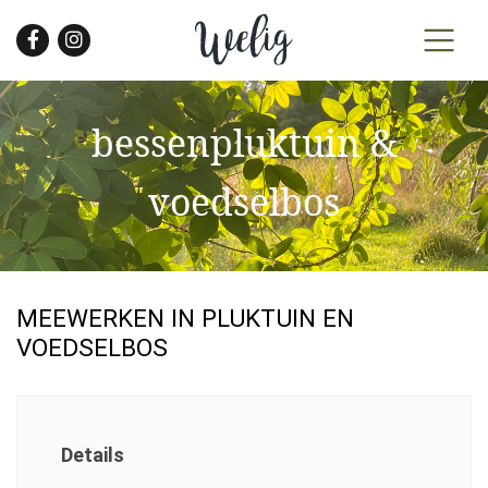
Skip
to
the
content
bessenpluktuin &
voedselbos
MEEWERKEN IN PLUKTUIN EN
VOEDSELBOS
Details