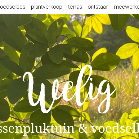
oedselbos
plantverkoop
terras
ontstaan
meewerk
ssenpluktuin & voedsel