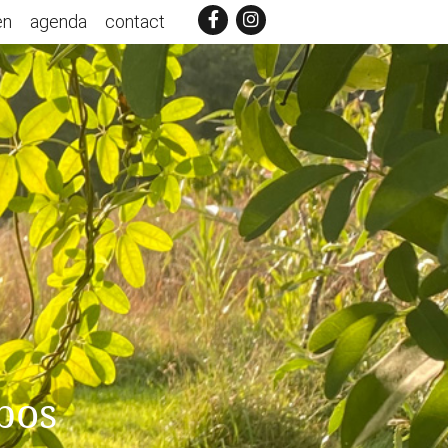
en
agenda
contact
bos