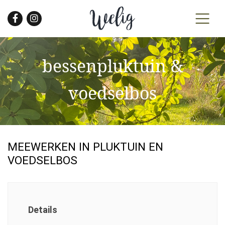
Skip
to
the
content
bessenpluktuin &
voedselbos
MEEWERKEN IN PLUKTUIN EN
VOEDSELBOS
Details