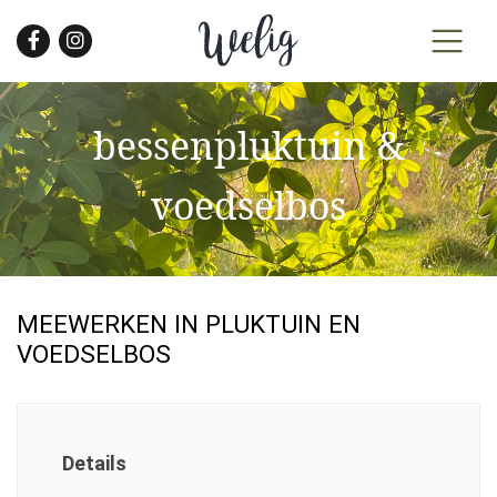
Skip
to
the
content
bessenpluktuin &
voedselbos
MEEWERKEN IN PLUKTUIN EN
VOEDSELBOS
Details