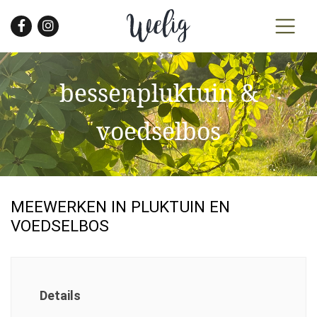
Skip
to
the
content
bessenpluktuin &
voedselbos
MEEWERKEN IN PLUKTUIN EN
VOEDSELBOS
Details