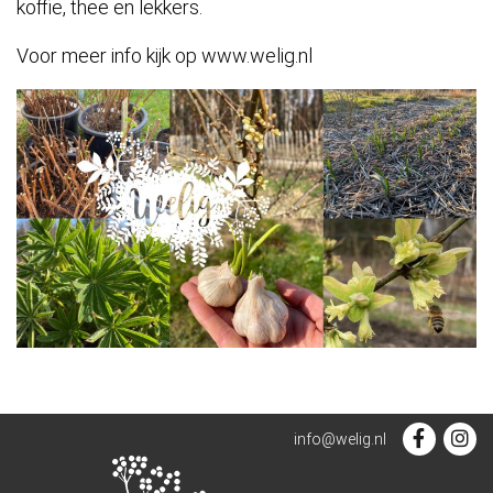
koffie, thee en lekkers.
Voor meer info kijk op www.welig.nl
info@welig.nl