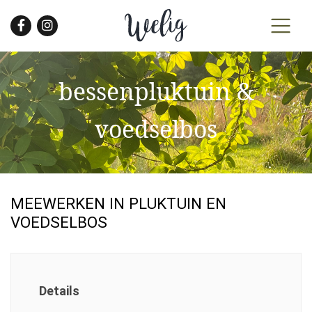
Skip
to
the
content
bessenpluktuin &
voedselbos
MEEWERKEN IN PLUKTUIN EN
VOEDSELBOS
Details