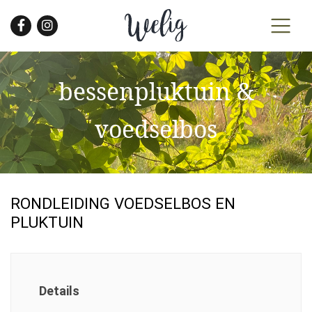
Skip
to
the
content
bessenpluktuin &
voedselbos
RONDLEIDING VOEDSELBOS EN
PLUKTUIN
Details