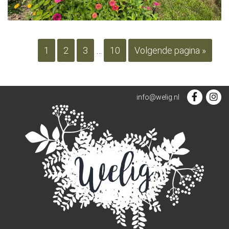
1
2
3
…
10
Volgende pagina »
info@welig.nl