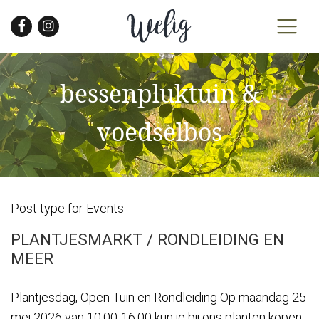
Skip
to
the
content
bessenpluktuin &
voedselbos
Post type for Events
PLANTJESMARKT / RONDLEIDING EN
MEER
Plantjesdag, Open Tuin en Rondleiding Op maandag 25
mei 2026 van 10:00-16:00 kun je bij ons planten kopen